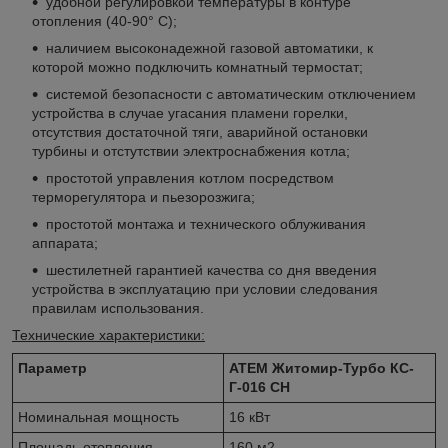
удобной регулировкой температуры в контуре
отопления (40-90
° С
);
наличием высоконадежной газовой автоматики, к
которой можно подключить комнатный термостат;
системой безопасности с автоматическим отключением
устройства в случае угасания пламени горелки,
отсутствия достаточной тяги, аварийной остановки
турбины и отстутствии электроснабжения котла;
простотой управления котлом посредством
терморегулятора и пьезорозжига;
простотой монтажа и технического облуживания
аппарата;
шестилетней гарантией качества со дня введения
устройства в эксплуатацию при условии следования
правилам использования.
Технические характеристики:
Параметр
АТЕМ Житомир-Турбо КС-
Г-016 СН
Номинальная мощность
16 кВт
Площадь отопления
160 м2