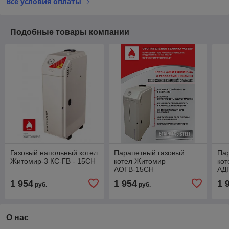
Все условия оплаты
Подобные товары компании
Газовый напольный котел
Парапетный газовый
Па
Житомир-3 КС-ГВ - 15СН
котел Житомир
ко
АОГВ-15СН
АД
1 954
1 954
1 
руб.
руб.
О нас