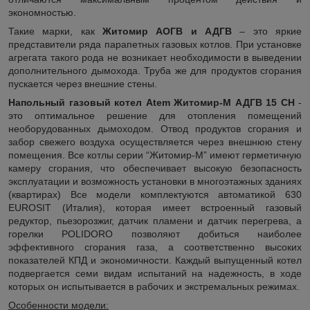
экономностью.
Такие марки, как
Житомир АОГВ и АДГВ
– это яркие
представители ряда парапетных газовых котлов. При установке
агрегата такого рода не возникает необходимости в выведении
дополнительного дымохода. Труба же для продуктов сгорания
пускается через внешние стены.
Напольный газовый котел Atem Житомир-М АДГВ 15 СН
-
это оптимальное решение для отопления помещений
необорудованных дымоходом. Отвод продуктов сгорания и
забор свежего воздуха осуществляется через внешнюю стену
помещения. Все котлы серии “Житомир-М” имеют герметичную
камеру сгорания, что обеспечивает высокую безопасность
эксплуатации и возможность установки в многоэтажных зданиях
(квартирах) Все модели комплектуются автоматикой 630
EUROSIT (Италия), которая имеет встроенный газовый
редуктор, пьезорозжиг, датчик пламени и датчик перегрева, а
горелки POLIDORO позволяют добиться наиболее
эффективного сгорания газа, а соответственно высоких
показателей КПД и экономичности. Каждый выпущенный котел
подвергается семи видам испытаний на надежность, в ходе
которых он испытывается в рабочих и экстремальных режимах.
Особенности модели: