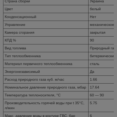
Страна сборки
Украина
Цвет
белый
Конденсационный
Нет
Управление
механическое
Камера сгорания
закрытая
КПД %
90
Вид топлива
Природный газ
Тип теплообменника
битермический
Материал первичного теплообменника
сталь
Энергонезависимый
Да
Расход природного газа куб. м/час
1.66
Номинальное давление природного газа, мбар
17.64
Температура теплоносителя, °С
60 — 90
Производительность горячей воды при t 35°C,
5.75
л/мин
Макс. давление воды в контуре ГВС, бар
6