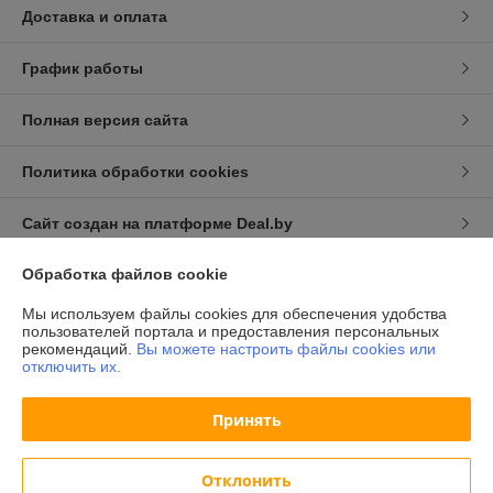
Доставка и оплата
График работы
Полная версия сайта
Политика обработки cookies
Сайт создан на платформе Deal.by
Обработка файлов cookie
Информация для покупателя
Мы используем файлы cookies для обеспечения удобства
Индивидуальный предприниматель:
ИП Халявко Владимир
пользователей портала и предоставления персональных
Анатольевич
рекомендаций.
Вы можете настроить файлы cookies или
220141, г. Минск, ул. Ф. Скорины 37-72
отключить их.
Регистрационный номер ЕГР: 193207107
Принять
УНП: 193207107
Регистрационный орган: Минский горисполком
Отклонить