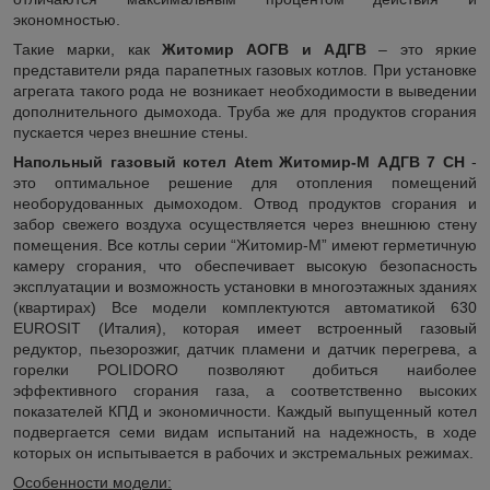
экономностью.
Такие марки, как
Житомир АОГВ и АДГВ
– это яркие
представители ряда парапетных газовых котлов. При установке
агрегата такого рода не возникает необходимости в выведении
дополнительного дымохода. Труба же для продуктов сгорания
пускается через внешние стены.
Напольный газовый котел Atem Житомир-М АДГВ 7 СН
-
это оптимальное решение для отопления помещений
необорудованных дымоходом. Отвод продуктов сгорания и
забор свежего воздуха осуществляется через внешнюю стену
помещения. Все котлы серии “Житомир-М” имеют герметичную
камеру сгорания, что обеспечивает высокую безопасность
эксплуатации и возможность установки в многоэтажных зданиях
(квартирах) Все модели комплектуются автоматикой 630
EUROSIT (Италия), которая имеет встроенный газовый
редуктор, пьезорозжиг, датчик пламени и датчик перегрева, а
горелки POLIDORO позволяют добиться наиболее
эффективного сгорания газа, а соответственно высоких
показателей КПД и экономичности. Каждый выпущенный котел
подвергается семи видам испытаний на надежность, в ходе
которых он испытывается в рабочих и экстремальных режимах.
Особенности модели: