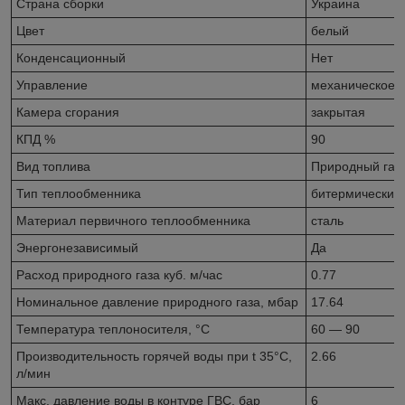
Страна сборки
Украина
Цвет
белый
Конденсационный
Нет
Управление
механическое
Камера сгорания
закрытая
КПД %
90
Вид топлива
Природный газ
Тип теплообменника
битермический
Материал первичного теплообменника
сталь
Энергонезависимый
Да
Расход природного газа куб. м/час
0.77
Номинальное давление природного газа, мбар
17.64
Температура теплоносителя, °С
60 — 90
Производительность горячей воды при t 35°C,
2.66
л/мин
Макс. давление воды в контуре ГВС, бар
6