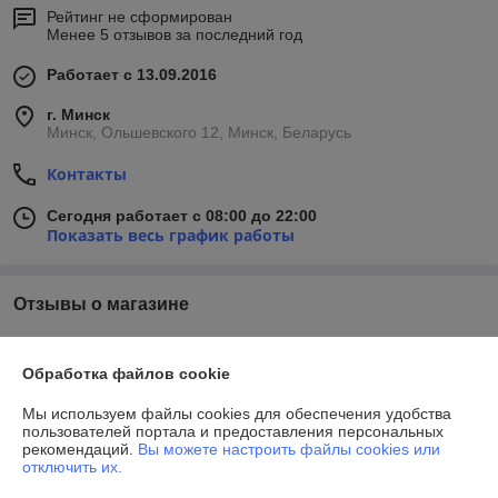
Рейтинг не сформирован
Менее 5 отзывов за последний год
Работает с 13.09.2016
г. Минск
Минск, Ольшевского 12, Минск, Беларусь
Контакты
Сегодня работает с 08:00 до 22:00
Показать весь график работы
Отзывы о магазине
У компании пока нет отзывов, добавьте первый
Обработка файлов cookie
О нас
Мы используем файлы cookies для обеспечения удобства
пользователей портала и предоставления персональных
рекомендаций.
Вы можете настроить файлы cookies или
Контакты
отключить их.