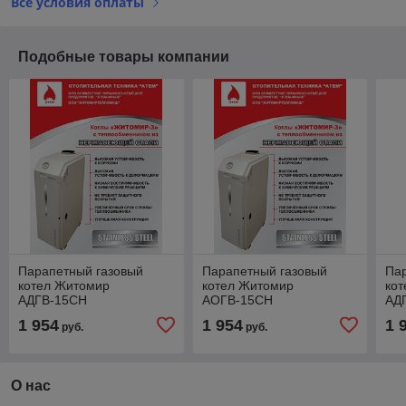
Все условия оплаты
Подобные товары компании
Парапетный газовый
Парапетный газовый
Па
котел Житомир
котел Житомир
ко
АДГВ-15СН
АОГВ-15СН
АД
1 954
1 954
1 
руб.
руб.
О нас