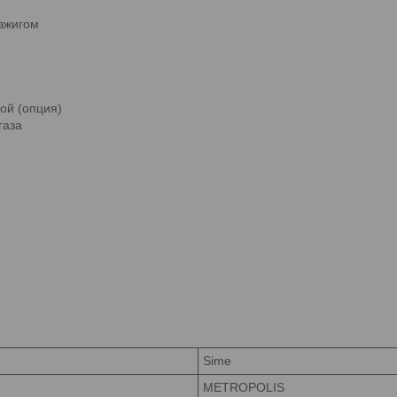
зжигом
ой (опция)
газа
Sime
METROPOLIS