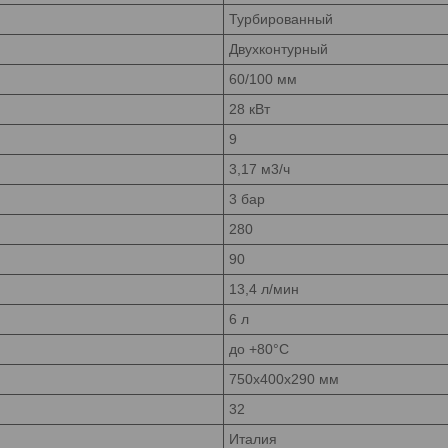
Турбированный
Двухконтурный
60/100 мм
28 кВт
9
3,17 м3/ч
3 бар
280
90
13,4 л/мин
6 л
до +80°C
750х400х290 мм
32
Италия