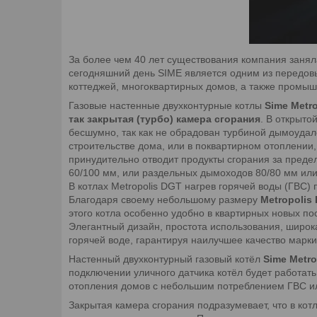
За более чем 40 лет существования компания заня
сегодняшний день SIME является одним из передовы
коттеджей, многоквартирных домов, а также промы
Газовые настенные двухконтурные котлы
Sime Metr
так закрытая (турбо) камера сгорания
. В открыто
бесшумно, так как не обрадован турбиной дымоуда
строительстве дома, или в поквартирном отоплении,
принудительно отводит продукты сгорания за преде
60/100 мм, или раздельных дымоходов 80/80 мм или
В котлах Metropolis DGT нагрев горячей воды (ГВС)
Благодаря своему небольшому размеру
Metropolis
этого котла особенно удобно в квартирных новых по
Элегантный дизайн, простота использования, широк
горячей воде, гарантируя наилучшее качество марки
Настенный двухконтурный газовый котёл
Sime Metro
подключении уличного датчика котёл будет работат
отопления домов с небольшим потреблением ГВС ил
Закрытая камера сгорания подразумевает, что в кот