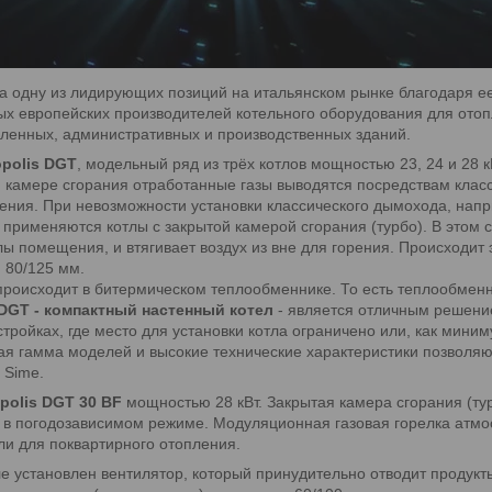
ла одну из лидирующих позиций на итальянском рынке благодаря 
х европейских производителей котельного оборудования для отоп
шленных, административных и производственных зданий.
opolis DGT
, модельный ряд из трёх котлов мощностью 23, 24 и 28 к
й камере сгорания отработанные газы выводятся посредствам клас
ления. При невозможности установки классического дымохода, нап
 применяются котлы с закрытой камерой сгорания (турбо). В этом с
лы помещения, и втягивает воздух из вне для горения. Происходит
 80/125 мм.
 происходит в битермическом теплообменнике. То есть теплообмен
 DGT - компактный настенный котел
- является отличным решени
стройках, где место для установки котла ограничено или, как мин
ая гамма моделей и высокие технические характеристики позволяют
 Sime.
polis DGT 30 BF
мощностью 28 кВт. Закрытая камера сгорания (ту
ь в погодозависимом режиме. Модуляционная газовая горелка атм
и для поквартирного отопления.
ле установлен вентилятор, который принудительно отводит продук