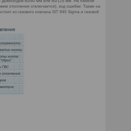
х дымоходов 80/80 мм или 80/125 мм. На панели
жим отопления отключается), код ошибки. Также на
тоит из газового клапана SIT 845 Sigma и газовой