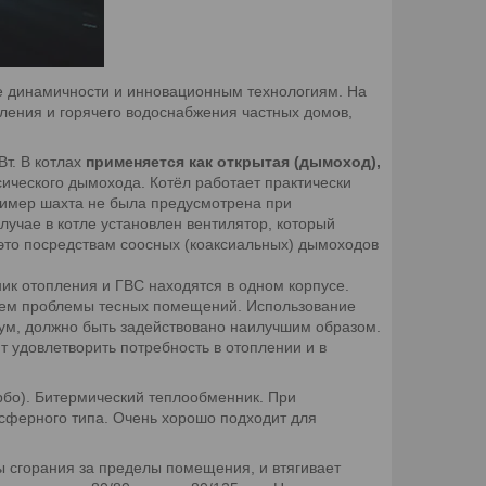
ее динамичности и инновационным технологиям. На
ления и горячего водоснабжения частных домов,
Вт. В котлах
применяется как открытая (дымоход),
сического дымохода. Котёл работает практически
ример шахта не была предусмотрена при
лучае в котле установлен вентилятор, который
 это посредствам соосных (коаксиальных) дымоходов
ник отопления и ГВС находятся в одном корпусе.
ем проблемы тесных помещений. Использование
имум, должно быть задействовано наилучшим образом.
 удовлетворить потребность в отоплении и в
рбо). Битермический теплообменник. При
осферного типа. Очень хорошо подходит для
ты сгорания за пределы помещения, и втягивает