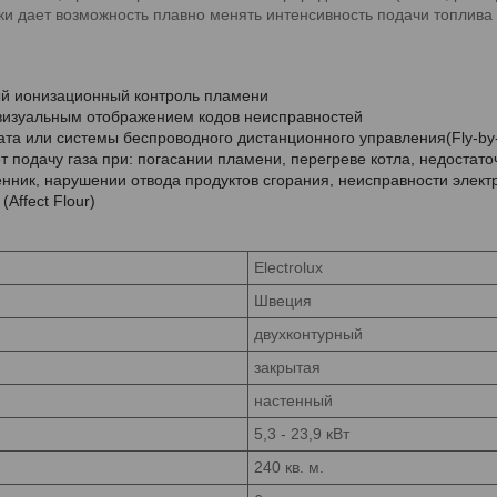
лки дает возможность плавно менять интенсивность подачи топлива 
ый ионизационный контроль пламени
 визуальным отображением кодов неисправностей
та или системы беспроводного дистанционного управления(Fly-by-
 подачу газа при: погасании пламени, перегреве котла, недостат
нник, нарушении отвода продуктов сгорания, неисправности элект
Affect Flour)
Electrolux
Швеция
двухконтурный
закрытая
настенный
5,3 - 23,9 кВт
240 кв. м.