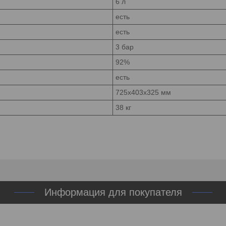
6 л
есть
есть
3 бар
92%
есть
725х403х325 мм
38 кг
Информация для покупателя