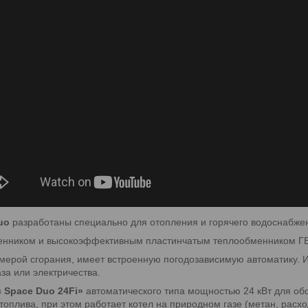
uo
разработаны специально для отопления и горячего водоснабжен
енником и высокоэффективным пластинчатым теплообменником ГВ
амерой сгорания, имеет встроенную погодозависимую автоматику. 
за или электричества.
c Space Duo 24Fi»
автоматического типа мощностью 24 кВт для обо
топлива, при этом работает котел на природном газе (метан, расхо