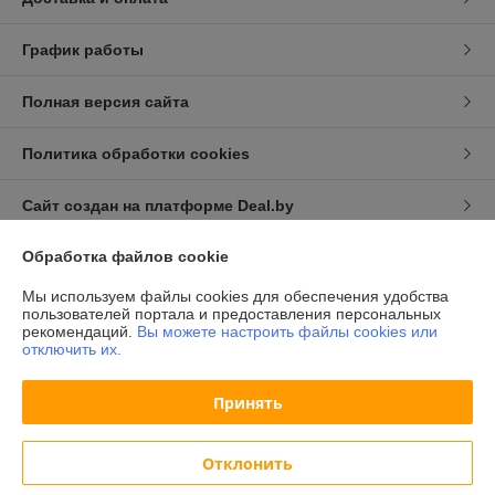
График работы
Полная версия сайта
Политика обработки cookies
Сайт создан на платформе Deal.by
Обработка файлов cookie
Информация для покупателя
Мы используем файлы cookies для обеспечения удобства
Индивидуальный предприниматель:
ИП Халявко Владимир
пользователей портала и предоставления персональных
Анатольевич
рекомендаций.
Вы можете настроить файлы cookies или
220141, г. Минск, ул. Ф. Скорины 37-72
отключить их.
Регистрационный номер ЕГР: 193207107
Принять
УНП: 193207107
Регистрационный орган: Минский горисполком
Отклонить
Дата регистрации компании: 12.02.2019