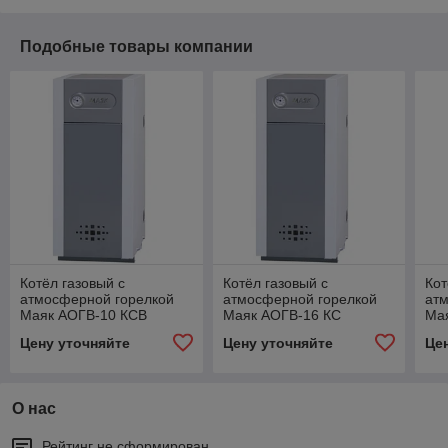
Подобные товары компании
Котёл газовый с
Котёл газовый с
Кот
атмосферной горелкой
атмосферной горелкой
ат
Маяк АОГВ-10 КСВ
Маяк АОГВ-16 КС
Ма
Цену уточняйте
Цену уточняйте
Це
О нас
Рейтинг не сформирован