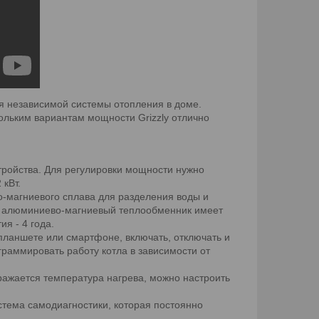
я независимой системы отопления в доме.
ольким вариантам мощности Grizzly отлично
стройства. Для регулировки мощности нужно
 кВт.
о-магниевого сплава для разделения воды и
ом алюминиево-магниевый теплообменник имеет
я - 4 года.
планшете или смартфоне, включать, отключать и
граммировать работу котла в зависимости от
ажается температура нагрева, можно настроить
стема самодиагностики, которая постоянно