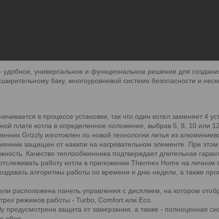
- удобное, универсальное и функциональное решение для создани
ширительному баку, многоуровневой системе безопасности и неск
ничивается в процессе установки, так что один котел заменяет 4 у
ой плате котла в определенное положение, выбрав 5, 8, 10 или 12
ник Grizzly изготовлен по новой технологии литья из алюминиев
обменник защищен от накипи на нагревательном элементе. При эт
жность. Качество теплообменника подтверждает длительная гаранти
о отслеживать работу котла в приложении Thermex Home на личном 
оздавать алгоритмы работы по времени и дню недели, а также про
ли расположена панель управления с дисплеем, на котором отобр
трех режимов работы - Turbo, Comfort или Eco.
ly предусмотрена защита от замерзания, а также - полноценная си
е сбоя.