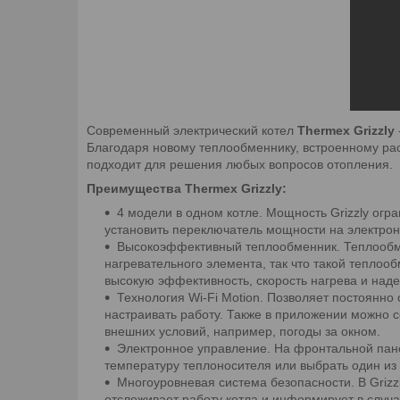
Современный электрический котел
Thermex Grizzly
Благодаря новому теплообменнику, встроенному рас
подходит для решения любых вопросов отопления.
Преимущества Thermex Grizzly:
4 модели в одном котле. Мощность Grizzly огра
установить переключатель мощности на электронн
Высокоэффективный теплообменник. Теплообмен
нагревательного элемента, так что такой тепло
высокую эффективность, скорость нагрева и наде
Технология Wi-Fi Motion. Позволяет постоянн
настраивать работу. Также в приложении можно с
внешних условий, например, погоды за окном.
Электронное управление. На фронтальной пане
температуру теплоносителя или выбрать один из 
Многоуровневая система безопасности. В Grizz
отслеживает работу котла и информирует в случа