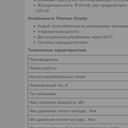
Функциональность. В Grizzly уже предусмотре
- 120 м2.
Особенности Thermex Grizzly:
Новый теплообменник из алюминиево-магниево
4 варианта мощности;
Дистанционное управление через Wi-Fi;
Система самодиагностики.
Технические характеристики
Производитель
Режим работы
Кол-во нагревательных тэнов
Номинальный ток, A
Тип установки
Max полезная мощность, кВт
Max давление отопит контура , Атм
Min давление отопит контура , Атм
Присоединительный ø контур отопления, дюйм