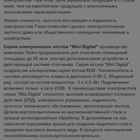
электрокотлы. При этом, цена украинской продукции в 2-3 раза
ниже, чем на европейскую продукцию с аналогичными
техническими характеристиками.
Низкая стоимость, простота конструкции и надежность
электрокотлов Тэнко позволяет сделать электроотопление
частного дома или общественного помещения экономным и
комфортным.
Серия электрических котлов "Mini Digital"
производства
компании Tenko предназначена для отопления помещений
площадью до 50 кв.м. или как дополнительное устройство в
действующей системе отопления. Серия котлов "Mini Digital"
создана как альтернатива серии котлов КЕМ. Теплоноситель в
системе регулируется плавно в диапазоне 0-80 С. Модельный
ряд состоит из котлов мощностью 3 и 4,5 кВт. Подключение
возможно только к сети 220В. К преимуществам электрокотлов
серии “Mini Digital” относятся: высокий коэффициент полезного
действия (КПД), электронное управление, надежность,
простота технического обслуживания, экологическая чистота.
Детали корпуса выполнены из высококачественной стали и
прошли антикоррозийную обработку. В дальнейшем на них
наносится порошковая краска для создания защитного слоя и
придания красивого внешнего вида. В процессе изготовления
теплообменника используется исключительно