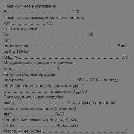
Номинальное напряжение,
В.......................................................220
Номинальная коммутируемая мощность,
кВт...............................4,5
Частота тока сети,
Гц...................................................................50
Тип
нагревателя...........................................................................Блок
из 2-х ТЭНов
КПД, %........................................................................................99
Максимальное давление в системе,
Бар......................................3
Регулировка температуры
цифровое.............................................0°C – 80°C – по воде
Регулирование отопительного контура, °
С....................................плавное от 0 до 80
Присоединительные патрубки,
дюйм............................................Ø 3/4 (резьба наружная)
Емкость теплообменника (не менее),
дм3.....................................0,85
Габаритные размеры (не менее), мм,
ВхШхГ.................................465x151x91
Масса, кг, не более......................................................................5