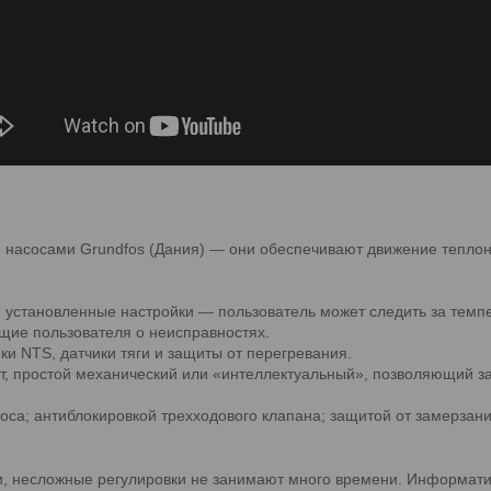
асосами Grundfos (Дания) — они обеспечивают движение теплонос
тановленные настройки — пользователь может следить за темпе
щие пользователя о неисправностях.
и NTS, датчики тяги и защиты от перегревания.
т, простой механический или «интеллектуальный», позволяющий 
са; антиблокировкой трехходового клапана; защитой от замерзани
ии, несложные регулировки не занимают много времени. Информати