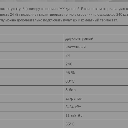
закрытую (турбо) камеру сгорания и ЖК-дисплей. В качестве материала, для
сть 24 кВт позволяет гарантировать тепло в строении площадью до 240 кв.
тлу можно дополнительно подключить пульт ДУ и комнатный термостат.
двухконтурный
настенный
24
240
95 %
80°C
3 бар
закрытая
5-24 кВт
11 л/9.9 л
55°C