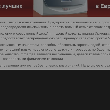
ия, гласит лозунг компании. Предприятие расположило свои прои
а предопределяя исключительно положительный отзыв от своих пот
хнологии и современный дизайн – газовый котел компании Иммерга
о предоставляет беспрецедентную расширенную гарантию сроком 5
сококлассным качеством, способны обеспечить горячей водой, от
м. Внешний вид котлов легко сочетается с интерьером, не будет н
кое качество Immergas является несомненным, детали котлов прои
е - европейскими филиалами компании.
 управление ими не требует специальных знаний. На дисплее отра