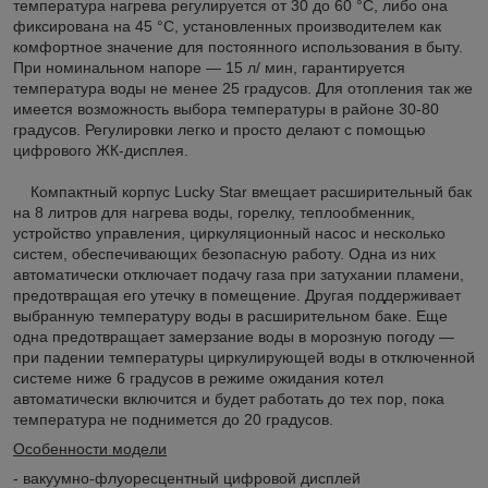
температура нагрева регулируется от 30 до 60 °C, либо она
фиксирована на 45 °C, установленных производителем как
комфортное значение для постоянного использования в быту.
При номинальном напоре — 15 л/ мин, гарантируется
температура воды не менее 25 градусов. Для отопления так же
имеется возможность выбора температуры в районе 30-80
градусов. Регулировки легко и просто делают с помощью
цифрового ЖК-дисплея.
Компактный корпус Lucky Star вмещает расширительный бак
на 8 литров для нагрева воды, горелку, теплообменник,
устройство управления, циркуляционный насос и несколько
систем, обеспечивающих безопасную работу. Одна из них
автоматически отключает подачу газа при затухании пламени,
предотвращая его утечку в помещение. Другая поддерживает
выбранную температуру воды в расширительном баке. Еще
одна предотвращает замерзание воды в морозную погоду —
при падении температуры циркулирующей воды в отключенной
системе ниже 6 градусов в режиме ожидания котел
автоматически включится и будет работать до тех пор, пока
температура не поднимется до 20 градусов.
Особенности модели
- вакуумно-флуоресцентный цифровой дисплей