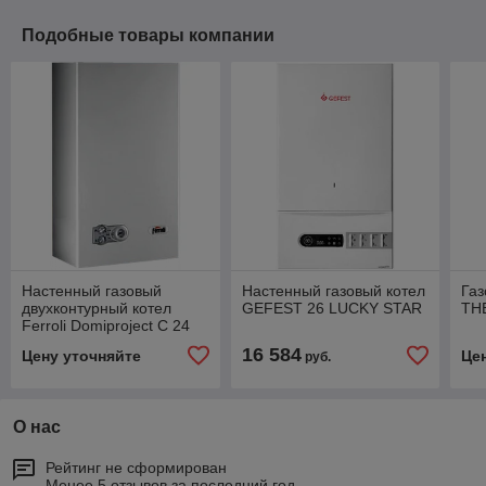
Подобные товары компании
Настенный газовый
Настенный газовый котел
Газ
двухконтурный котел
GEFEST 26 LUCKY STAR
TH
Ferroli Domiproject С 24
16 584
Цену уточняйте
Це
руб.
О нас
Рейтинг не сформирован
Менее 5 отзывов за последний год