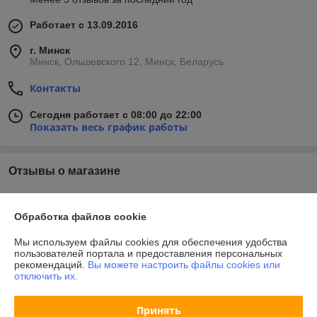
Работает с 13.09.2016
г. Минск
Минск, Ольшевского 12, Минск, Беларусь
Контакты
Сегодня работает с 08:00 до 22:00
Показать весь график работы
Отзывы о магазине
У компании пока нет отзывов, добавьте первый
Обработка файлов cookie
О нас
Мы используем файлы cookies для обеспечения удобства
пользователей портала и предоставления персональных
рекомендаций.
Вы можете настроить файлы cookies или
Контакты
отключить их.
Доставка и оплата
Принять