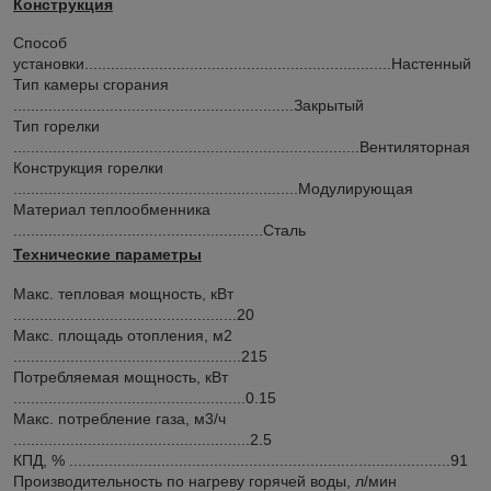
Конструкция
Способ
установки
......................................................................Настенный
Тип камеры сгорания
................................................................Закрытый
Тип горелки
...............................................................................Вентиляторная
Конструкция горелки
.................................................................Модулирующая
Материал теплообменника
.........................................................Сталь
Технические параметры
Макc. тепловая мощность, кВт
...................................................20
Макс. площадь отопления, м2
....................................................215
Потребляемая мощность, кВт
.....................................................0.15
Макс. потребление газа, м3/ч
......................................................2.5
КПД, %
.......................................................................................91
Производительность по нагреву горячей воды, л/мин