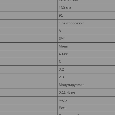
130 мм
91
Электророзжиг
8
3/4"
Медь
40-88
3
3.2
2.3
Модулируемая
0.11 кВт/ч
медь
Есть