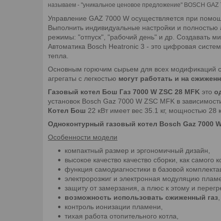
называем - "уникальное ценовое предложение" BOSCH GAZ 
Управление GAZ 7000 W осуществляется при помощи 
Выполнить индивидуальные настройки и полностью а
режимы: "отпуск", "рабочий день" и др. Создавать м
Автоматика Bosch Heatronic 3 - это цифровая сист
тепла.
Основным горючим сырьем для всех модификаций 
агрегаты с легкостью
могут работать и на сжиженн
Газовый котел Бош Газ 7000 W ZSC 28 MFK
это
о
установок Bosch Gaz 7000 W ZSC MFK в зависимости
Котел Бош
22 кВт имеет вес 35.1 кг, мощностью 28 кВ
Одноконтурный газовый котел Bosch Gaz 7000 
Особенности модели
компактный размер и эргономичный дизайн,
высокое качество качество сборки, как самого к
функция самодиагностики в базовой комплекта
электророзжиг и электронная модуляцию пламе
защиту от замерзания, а плюс к этому и перегр
возможность использовать сжиженный газ
,
контроль ионизации пламени,
тихая работа отопительного котла,