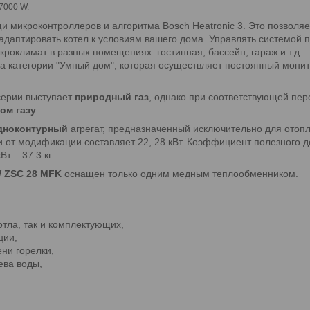
7000 W.
микроконтроллеров и алгоритма Bosch Heatronic 3. Это позволяе
даптировать котел к условиям вашего дома. Управлять системой п
икроклимат в разных помещениях: гостинная, бассейн, гараж и т.д.
ема категории "Умный дом", которая осуществляет постоянный мон
серии выступает
природный газ
, однако при соответствующей пе
ом газу
.
дноконтурный
агрегат, предназначенный исключительно для ото
 от модификации составляет 22, 28 кВт. Коэффициент полезного д
т – 37.3 кг.
W ZSC 28 MFK
оснащен только одним медным теплообменником.
отла, так и комплектующих,
ции,
ни горелки,
ева воды,