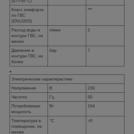
(∆Т=35°С)
Класс комфорта
***
по ГВС
(EN13203)
Расход воды в
л/мин
2
контуре ГВС, не
менее
Давление в
бар
7
контуре ГВС, не
более
Электрические характеристики
Напряжение
В
230
Частота
Гц
50
Потребляемая
Вт
104
мощность
Температура в
°C
>0
помещении, не
менее