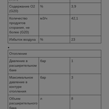
Содержание O2
%
3,9
(G20)
Количество
м3/ч
42,1
продуктов
сгорания, не
более (G20)
Избыток воздуха
%
23
Отопление
Давление в
бар
1
расширительном
баке
Максимальное
бар
3
давление в
контуре
отопления
Объем
л
8
расширительного
бака