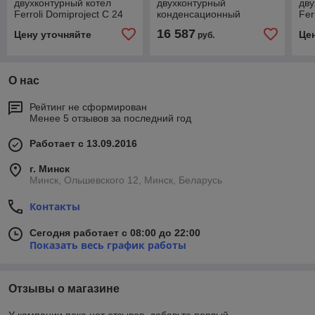
двухконтурный котел
двухконтурный
дву
Ferroli Domiproject С 24
конденсационный
Fer
газовый котел Ariston
16 587
Цену уточняйте
Це
руб.
CLAS ONE 30 RDC
О нас
Рейтинг не сформирован
Менее 5 отзывов за последний год
Работает с 13.09.2016
г. Минск
Минск, Ольшевского 12, Минск, Беларусь
Контакты
Сегодня работает с 08:00 до 22:00
Показать весь график работы
Отзывы о магазине