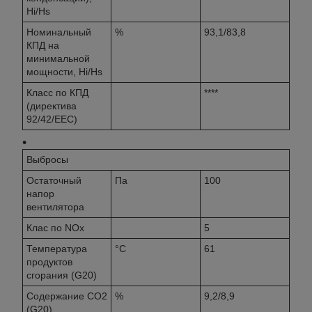
Hi/Hs
Номинальный
%
93,1/83,8
КПД на
минимальной
мощности, Hi/Hs
Класс по КПД
****
(директива
92/42/EEC)
Выбросы
Остаточный
Па
100
напор
вентилятора
Клас по NOx
5
Температура
°C
61
продуктов
сгорания (G20)
Содержание CO2
%
9,2/8,9
(G20)