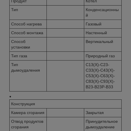
Продукт
Котел
Тип
Конденсационны
й
Способ нагрева
Газовый
Способ монтажа
Настенный
Способ
Вертикальный
установки
Тип газа
Природный газ
Тип
C13(X)-C23-
дымоудаления
C33(X)-C43(X)-
C53(X)-C63(X)-
C83(X)-C93(X)-
B23-B23P-B33
Конструкция
Камера сгорания
Закрытая
Отвод продуктов
Принудительное
сгорания
дымоудаление