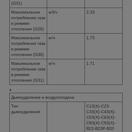
(G31)
Максимальное
м3/ч
2,33
потребление газа
в режиме
отопления (G20)
Максимальное
кг/ч
1,73
потребление газа
в режиме
отопления (G30)
Максимальное
кг/ч
1,71
потребление газа
в режиме
отопления (G31)
Дымоудаление и воздухоподача
Тип
C13(X)-C23-
дымоудаления
C33(X)-C43(X)-
C53(X)-C63(X)-
C83(X)-C93(X)-
B23-B23P-B33