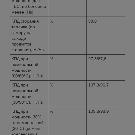
мощность для
ГВС, не более/не
менее (Hs)
КПД сгорания
%
98,0
топлива (по
замеру на
выходе
продуктов
сгорания), Hi/Hs
КПД при
%
97,5/87,8
номинальной
мощности
(60/80°С), Hi/Hs
КПД при
%
107,3/96,7
номинальной
мощности
(30/50°С), Hi/Hs
КПД при
%
109,8/98,9
мощности 30%
от номинальной
(30°С) (режим
конденсации),