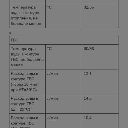
Температура
°C
82/35
воды в контуре
отопления, не
более/не менее
ГВС
Температура
°C
60/36
воды в контуре
ГВС, не более/не
менее
Расход воды в
л/мин
12,1
контуре ГВС
(через 10 мин
при ∆Т=30°С)
Расход воды в
л/мин
14,5
контуре ГВС
(∆Т=25°С)
Расход воды в
л/мин
10,4
контуре ГВС