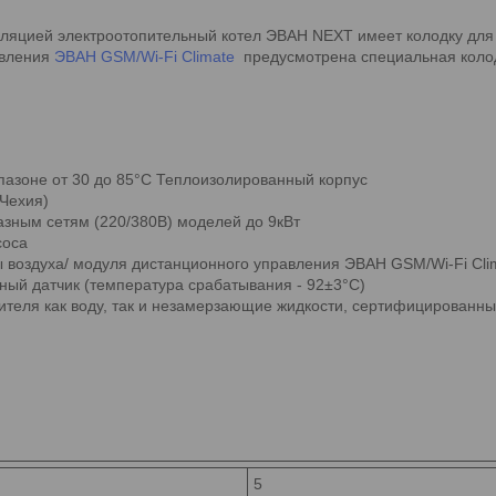
уляцией электроотопительный котел ЭВАН NEXT имеет колодку для
авления
ЭВАН GSM/Wi-Fi Climate
предусмотрена специальная коло
пазоне от 30 до 85°С Теплоизолированный корпус
Чехия)
азным сетям (220/380В) моделей до 9кВт
соса
воздуха/ модуля дистанционного управления ЭВАН GSM/Wi-Fi Clima
ный датчик (температура срабатывания - 92±3°С)
сителя как воду, так и незамерзающие жидкости, сертифицированн
5