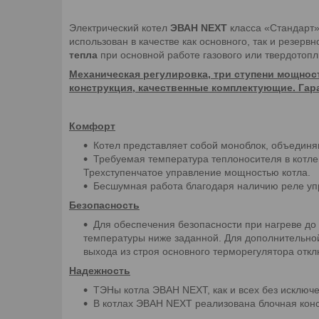
Электрический котел
ЭВАН NEXT
класса «Стандарт»
использован в качестве как основного, так и резервн
тепла
при основной работе газового или твердотоп
Механическая регулировка, три ступени мощност
конструкция, качественные комплектующие. Гар
Комфорт
Котел представляет собой моноблок, объединя
Требуемая температура теплоносителя в котле
Трехступенчатое управление мощностью котла.
Бесшумная работа благодаря наличию реле уп
Безопасность
Для обеспечения безопасности при нагреве до
температуры ниже заданной. Для дополнительно
выхода из строя основного терморегулятора отк
Надежность
ТЭНы котла ЭВАН NEXT, как и всех без исключ
В котлах ЭВАН NEXT реализована блочная конс