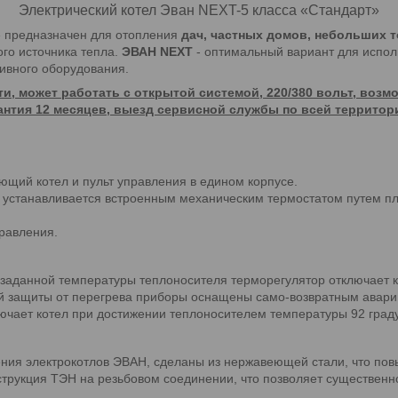
Электрический котел Эван NEXT-5 класса «Стандарт»
 предназначен для отопления
дач, частных домов, небольших 
ого источника тепла.
ЭВАН NEXT
- оптимальный вариант для испол
ливного оборудования.
и, может работать с открытой системой, 220/380 вольт, возм
антия 12 месяцев, выезд сервисной службы по всей территор
ющий котел и пульт управления в едином корпусе.
 устанавливается встроенным механическим термостатом путем пла
равления.
 заданной температуры теплоносителя терморегулятор отключает к
й защиты от перегрева приборы оснащены само-возвратным авари
лючает котел при достижении теплоносителем температуры 92 град
ения электрокотлов ЭВАН, сделаны из нержавеющей стали, что пов
трукция ТЭН на резьбовом соединении, что позволяет существенно