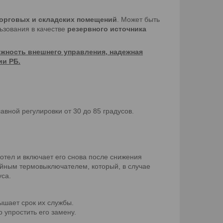
торговых и складских помещений
. Может быть
ьзования в качестве
резервного источника
ожность внешнего управления, надежная
ии РБ.
вной регулировки от 30 до 85 градусов.
отел и включает его снова после снижения
йным термовыключателем, который, в случае
уса.
ышает срок их службы.
 упростить его замену.