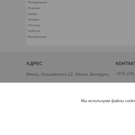
Понедельник
Вторник
Среда
Четверг
Пятница
Суббота
Воскресенье
+375 (29)
Минск, Ольшевского 12, Минск, Беларусь
Виталий
Интернет магазин "1Kotel"
Мы используем файлы cookie