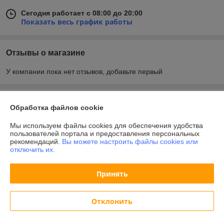
Сегодня работает с 08:00 до 20:00
Показать весь график работы
Отзывы о магазине
У компании пока нет отзывов, добавьте первый
О нас
Обработка файлов cookie
Контакты
Мы используем файлы cookies для обеспечения удобства
пользователей портала и предоставления персональных
рекомендаций.
Вы можете настроить файлы cookies или
Доставка и оплата
отключить их.
График работы
Принять
Полная версия сайта
Отклонить
Политика обработки cookies