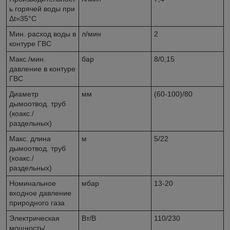
ь горячей воды при
Δt=35°С
Мин. расход воды в
л/мин
2
контуре ГВС
Макс./мин.
бар
8/0,15
давление в контуре
ГВС
Диаметр
мм
(60-100)/80
дымоотвод. труб
(коакс./
раздельных)
Макс. длина
м
5/22
дымоотвод. труб
(коакс./
раздельных)
Номинальное
мбар
13-20
входное давление
природного газа
Электрическая
Вт/В
110/230
мощность/