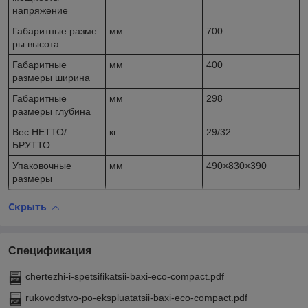
напряжение
Габаритные разме
мм
700
ры высота
Габаритные
мм
400
размеры ширина
Габаритные
мм
298
размеры глубина
Вес НЕТТО/
кг
29/32
БРУТТО
Упаковочные
мм
490×830×390
размеры
Скрыть
Спецификация
chertezhi-i-spetsifikatsii-baxi-eco-compact.pdf
rukovodstvo-po-ekspluatatsii-baxi-eco-compact.pdf