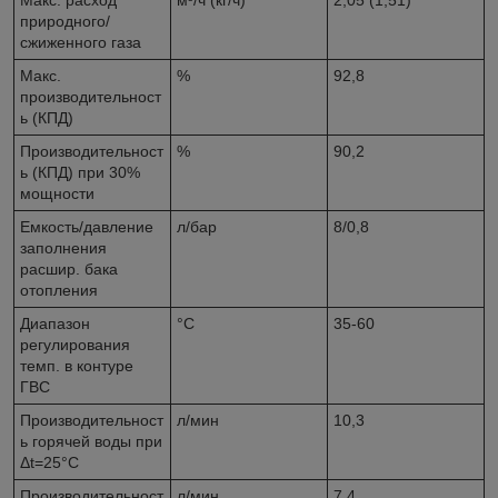
Макс. расход
м³/ч (кг/ч)
2,05 (1,51)
природного/
сжиженного газа
Макс.
%
92,8
производительност
ь (КПД)
Производительност
%
90,2
ь (КПД) при 30%
мощности
Емкость/давление
л/бар
8/0,8
заполнения
расшир. бака
отопления
Диапазон
°С
35-60
регулирования
темп. в контуре
ГВС
Производительност
л/мин
10,3
ь горячей воды при
Δt=25°С
Производительност
л/мин
7,4