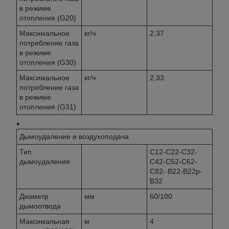
в режиме
отопления (G20)
Максимальное
кг/ч
2,37
потребление газа
в режиме
отопления (G30)
Максимальное
кг/ч
2,33
потребление газа
в режиме
отопления (G31)
Дымоудаление и воздухоподача
Тип
C12-C22-C32-
дымоудаления
C42-C52-C62-
C82- B22-B22p-
B32
Диаметр
мм
60/100
дымоотвода
Максимальная
м
4