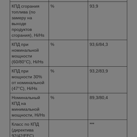
КПД сгорания
%
93,9
топлива (по
замеру на
выходе
продуктов
сгорания), Hi/Hs
КПД при
%
93,6/84,3
номинальной
мощности
(60/80°С), Hi/Hs
КПД при
%
93,2/83,9
мощности 30%
от номинальной
(47°С), Hi/Hs
Номинальный
%
89,3/80,4
КПД на
минимальной
мощности, Hi/Hs
Класс по КПД
***
(директива
92/42/EEC)