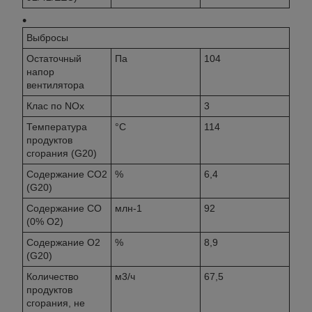
Выбросы
Остаточный
Па
104
напор
вентилятора
Клас по NOx
3
Температура
°C
114
продуктов
сгорания (G20)
Содержание CO2
%
6,4
(G20)
Содержание CO
млн-1
92
(0% O2)
Содержание O2
%
8,9
(G20)
Количество
м3/ч
67,5
продуктов
сгорания, не