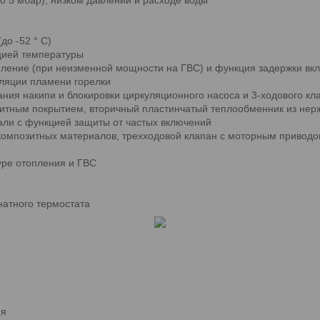
до -52 ° С)
цией температуры
ление (при неизменной мощности на ГВС) и функция задержки вк
ляции пламени горелки
ния накипи и блокировки циркуляционного насоса и 3-ходового кл
щитным покрытием, вторичный пластинчатый теплообменник из не
али с функцией защиты от частых включений
 композитных материалов, трехходовой клапан с моторным привод
туре отопления и ГВС
натного термостата
ия