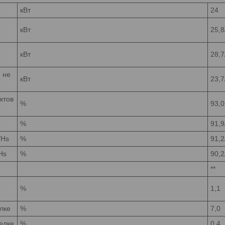
кВт
24
кВт
25,8
кВт
28,7
 не
кВт
23,7
ктов
%
93,0
%
91,9
/Hs
%
91,2
Hs
%
90,2
**
%
1,1
лке
%
7,0
елке
%
0,4