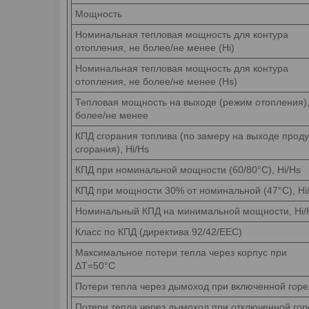
Мощность
Номинальная тепловая мощность для контура
отопления, не более/не менее (Hi)
Номинальная тепловая мощность для контура
отопления, не более/не менее (Hs)
Тепловая мощность на выходе (режим отопления),
более/не менее
КПД сгорания топлива (по замеру на выходе проду
сгорания), Hi/Hs
КПД при номинальной мощности (60/80°С), Hi/Hs
КПД при мощности 30% от номинальной (47°С), Hi
Номинальный КПД на минимальной мощности, Hi/
Класс по КПД (директива 92/42/EEC)
Максимальное потери тепла через корпус при
ΔT=50°C
Потери тепла через дымоход при включенной горе
Потери тепла через дымоход при отключенной гор