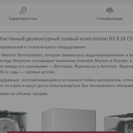
Характеристики
Спецификации
Настенный двухконтурный газовый котел Ariston BS II 24 C
агревателей и отопительного оборудования.
ию Merloni Termosanitari, которая занималась водонагревателями и 
истиде Мерлони основывает компанию Industrie Merloni в Италии, и
сти между его сыновьями — Витторио, Франческо и Антонио. Франч
80-е годы — газовых котлов.
борудование, изготавливающееся из износостойких материалов, от
т из строя и могут долго использоваться без технического обслужи
в мире по объему продаж.