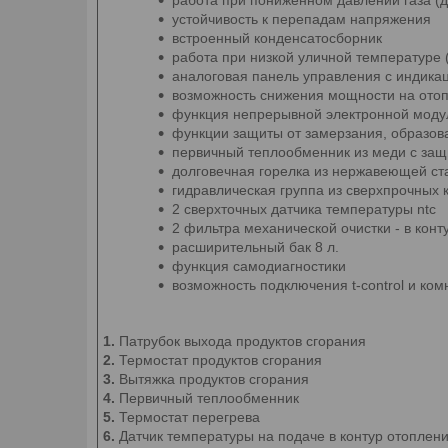
устойчивость к перепадам напряжения
встроенный конденсатосборник
работа при низкой уличной температуре (
аналоговая панель управления с индика
возможность снижения мощности на отоп
функция непрерывной электронной моду
функции защиты от замерзания, образова
первичный теплообменник из меди с за
долговечная горелка из нержавеющей ст
гидравлическая группа из сверхпрочных
2 сверхточных датчика температуры ntc
2 фильтра механической очистки - в кон
расширительный бак 8 л.
функция самодиагностики
возможность подключения t-control и ком
1.
Патрубок выхода продуктов сгорания
2.
Термостат продуктов сгорания
3.
Вытяжка продуктов сгорания
4.
Первичный теплообменник
5.
Термостат перегрева
6.
Датчик температуры на подаче в контур отоплен