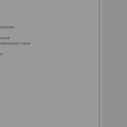
лючения
апана
ржавеющей стали
ом