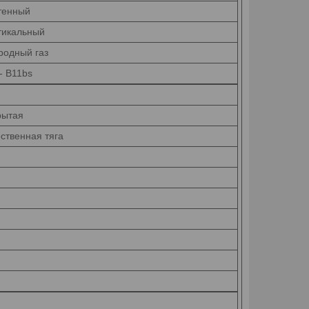
тенный
тикальный
родный газ
- B11bs
рытая
ственная тяга