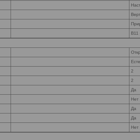
Нас
Вер
При
B11 
Отк
Есте
2
2
Да
Нет
Да
Да
Нет