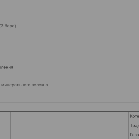
(3 бара)
пления
 минерального волокна
Кот
Тра
Газ