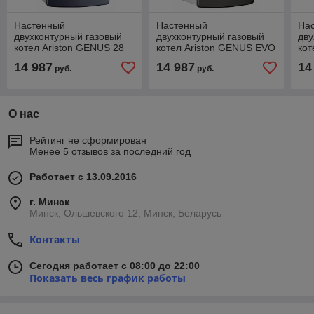
Настенный
Настенный
На
двухконтурный газовый
двухконтурный газовый
дву
котел Ariston GENUS 28
котел Ariston GENUS EVO
кот
CF
30 FF
FF
14 987
14 987
14
руб.
руб.
О нас
Рейтинг не сформирован
Менее 5 отзывов за последний год
Работает с 13.09.2016
г. Минск
Минск, Ольшевского 12, Минск, Беларусь
Контакты
Сегодня работает с 08:00 до 22:00
Показать весь график работы