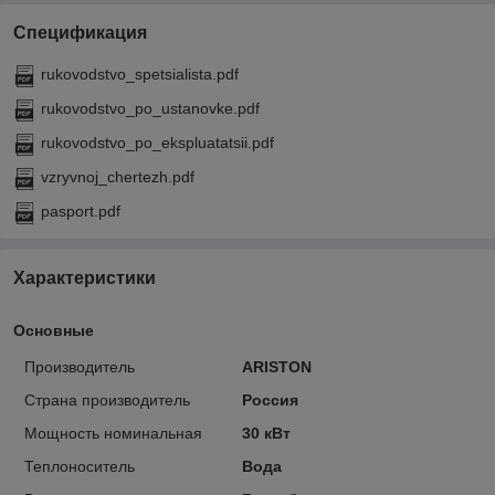
Спецификация
rukovodstvo_spetsialista.pdf
rukovodstvo_po_ustanovke.pdf
rukovodstvo_po_ekspluatatsii.pdf
vzryvnoj_chertezh.pdf
pasport.pdf
Характеристики
Основные
Производитель
ARISTON
Страна производитель
Россия
Мощность номинальная
30 кВт
Теплоноситель
Вода