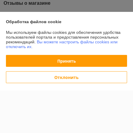
Отзывы о магазине
У компании пока нет отзывов, добавьте первый
Обработка файлов cookie
О нас
Мы используем файлы cookies для обеспечения удобства
пользователей портала и предоставления персональных
рекомендаций.
Вы можете настроить файлы cookies или
Контакты
отключить их.
Доставка и оплата
Принять
График работы
Отклонить
Полная версия сайта
Политика обработки cookies
Сайт создан на платформе Deal.by