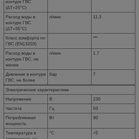
контуре ГВС
(∆Т=25°С)
Расход воды в
л/мин
11,3
контуре ГВС
(∆Т=35°С)
Класс комфорта по
***
ГВС (EN13203)
Расход воды в
л/мин
1.7
контуре ГВС, не
менее
Давление в контуре
бар
7
ГВС, не более
Электрические характеристики
Напряжение
В
230
Частота
Гц
50
Потребляемая
Вт
90
мощность
Температура в
°C
+5
помещении, не