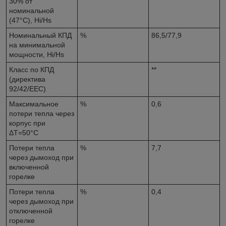
30% от
номинальной
(47°С), Hi/Hs
Номинальный КПД
%
86,5/77,9
на минимальной
мощности, Hi/Hs
Класс по КПД
**
(директива
92/42/EEC)
Максимальное
%
0,6
потери тепла через
корпус при
ΔT=50°C
Потери тепла
%
7,7
через дымоход при
включенной
горелке
Потери тепла
%
0,4
через дымоход при
отключенной
горелке