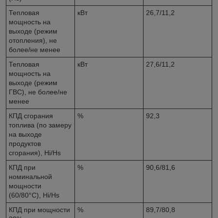
Тепловая
кВт
26,7/11,2
мощность на
выходе (режим
отопления), не
более/не менее
Тепловая
кВт
27,6/11,2
мощность на
выходе (режим
ГВС), не более/не
менее
КПД сгорания
%
92,3
топлива (по замеру
на выходе
продуктов
сгорания), Hi/Hs
КПД при
%
90,6/81,6
номинальной
мощности
(60/80°С), Hi/Hs
КПД при мощности
%
89,7/80,8