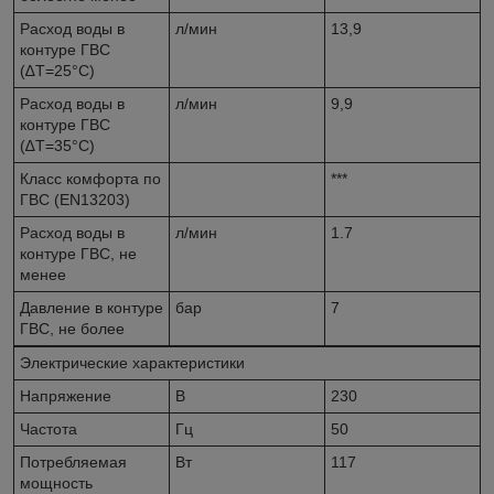
Расход воды в
л/мин
13,9
контуре ГВС
(∆Т=25°С)
Расход воды в
л/мин
9,9
контуре ГВС
(∆Т=35°С)
Класс комфорта по
***
ГВС (EN13203)
Расход воды в
л/мин
1.7
контуре ГВС, не
менее
Давление в контуре
бар
7
ГВС, не более
Электрические характеристики
Напряжение
В
230
Частота
Гц
50
Потребляемая
Вт
117
мощность