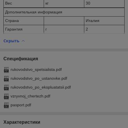
Вес
кг
30
Дополнительная информация
Страна
Италия
Гарантия
г
2
Скрыть
Спецификация
rukovodstvo_spetsialista.pdf
rukovodstvo_po_ustanovke.pdf
rukovodstvo_po_ekspluatatsii.pdf
vzryvnoj_chertezh.pdf
pasport.pdf
Характеристики