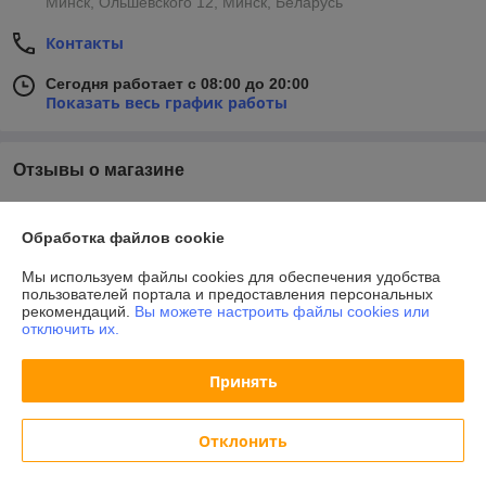
Минск, Ольшевского 12, Минск, Беларусь
Контакты
Сегодня работает с 08:00 до 20:00
Показать весь график работы
Отзывы о магазине
У компании пока нет отзывов, добавьте первый
Обработка файлов cookie
О нас
Мы используем файлы cookies для обеспечения удобства
пользователей портала и предоставления персональных
рекомендаций.
Вы можете настроить файлы cookies или
Контакты
отключить их.
Доставка и оплата
Принять
График работы
Отклонить
Полная версия сайта