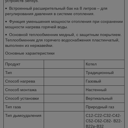
устройств Sensys.
Встроенный расширительный бак на 8 литров – для
регулирования давления в системе отопления.
Функция уменьшения мощности отопления при сохранении
мощности нагрева горячей воды.
Основной теплообменник медный, с защитным покрытием.
Теплообменник для горячего водоснабжения пластинчатый,
выполнен из нержавейки.
Основные характеристики
Продукт
Котел
Тип
Традиционный
Способ нагрева
Газовый
Способ монтажа
Настенный
Способ установки
Вертикальный
Тип газа
Природный газ
Тип дымоудаления
C12-C22-C32-C42-
C52-C62-C82- B22-
B22p-B32