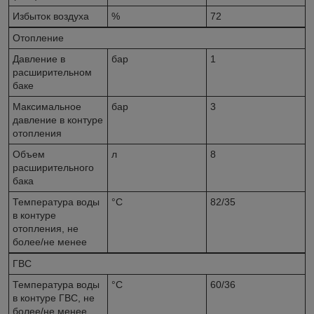
Избыток воздуха
%
72
Отопление
Давление в
бар
1
расширительном
баке
Максимальное
бар
3
давление в контуре
отопления
Объем
л
8
расширительного
бака
Температура воды
°C
82/35
в контуре
отопления, не
более/не менее
ГВС
Температура воды
°C
60/36
в контуре ГВС, не
более/не менее