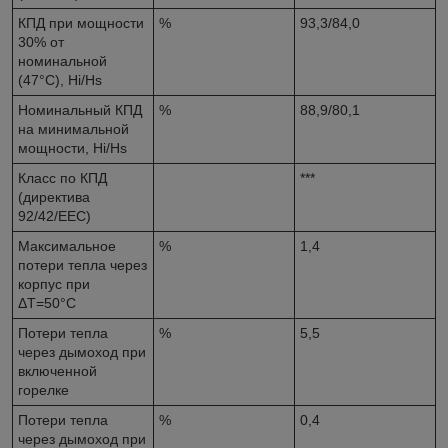
КПД при мощности
%
93,3/84,0
30% от
номинальной
(47°С), Hi/Hs
Номинальный КПД
%
88,9/80,1
на минимальной
мощности, Hi/Hs
Класс по КПД
***
(директива
92/42/EEC)
Максимальное
%
1,4
потери тепла через
корпус при
ΔT=50°C
Потери тепла
%
5,5
через дымоход при
включенной
горелке
Потери тепла
%
0,4
через дымоход при