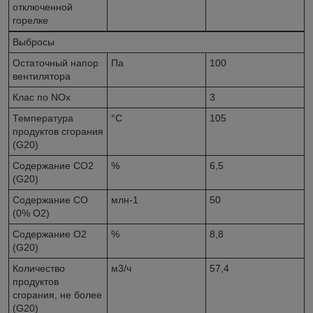
отключенной
горелке
Выбросы
Остаточный напор
Па
100
вентилятора
Клас по NOx
3
Температура
°C
105
продуктов сгорания
(G20)
Содержание CO2
%
6,5
(G20)
Содержание CO
млн-1
50
(0% O2)
Содержание O2
%
8,8
(G20)
Количество
м3/ч
57,4
продуктов
сгорания, не более
(G20)