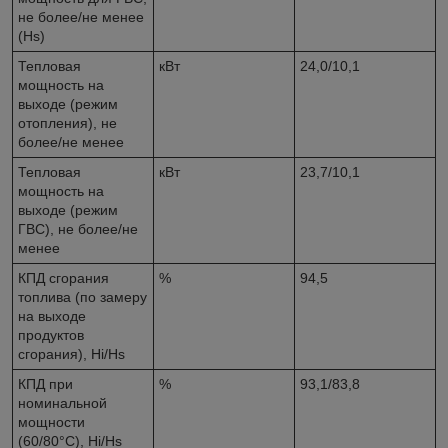
не более/не менее
(Hs)
Тепловая
кВт
24,0/10,1
мощность на
выходе (режим
отопления), не
более/не менее
Тепловая
кВт
23,7/10,1
мощность на
выходе (режим
ГВС), не более/не
менее
КПД сгорания
%
94,5
топлива (по замеру
на выходе
продуктов
сгорания), Hi/Hs
КПД при
%
93,1/83,8
номинальной
мощности
(60/80°С), Hi/Hs