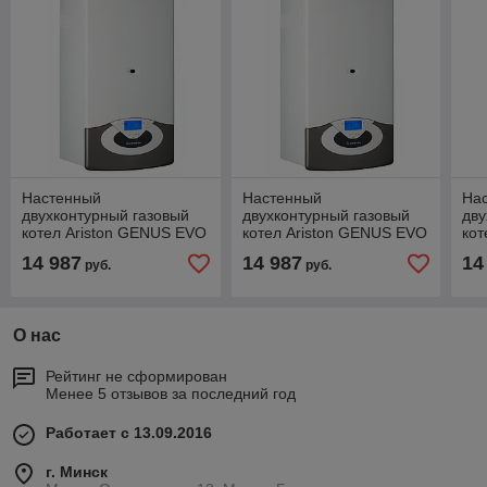
Настенный
Настенный
На
двухконтурный газовый
двухконтурный газовый
дву
котел Ariston GENUS EVO
котел Ariston GENUS EVO
кот
30 CF
30 FF
CF
14 987
14 987
14
руб.
руб.
О нас
Рейтинг не сформирован
Менее 5 отзывов за последний год
Работает с 13.09.2016
г. Минск